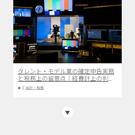
タレント・モデル業の確定申告実務
と税務上の留意点｜経費計上の判断
基準と適正な申告手続き
会計・税務