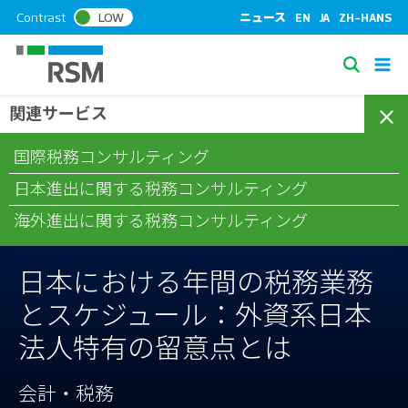
S
Contrast
LOW
ニュース
EN
JA
ZH-HANS
k
i
S
p
e
t
関連サービス
/
/
/
ホーム
コラム
会計・税務
日本における年間の税務業務と
a
o
スケジュール：外資系日本法人特有の留意点とは
c
r
国際税務コンサルティング
o
c
n
日本進出に関する税務コンサルティング
h
t
海外進出に関する税務コンサルティング
e
n
t
日本における年間の税務業務
とスケジュール：外資系日本
法人特有の留意点とは
会計・税務