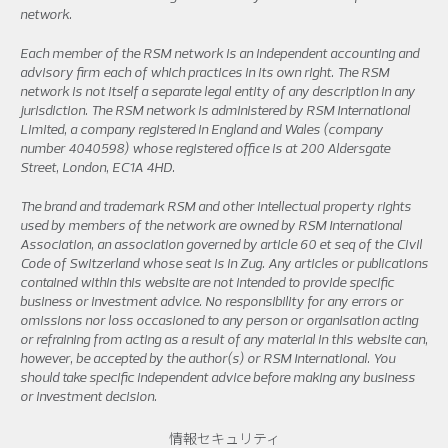
network.
Each member of the RSM network is an independent accounting and
advisory firm each of which practices in its own right. The RSM
network is not itself a separate legal entity of any description in any
jurisdiction. The RSM network is administered by RSM International
Limited, a company registered in England and Wales (company
number 4040598) whose registered office is at 200 Aldersgate
Street, London, EC1A 4HD.
The brand and trademark RSM and other intellectual property rights
used by members of the network are owned by RSM International
Association, an association governed by article 60 et seq of the Civil
Code of Switzerland whose seat is in Zug. Any articles or publications
contained within this website are not intended to provide specific
business or investment advice. No responsibility for any errors or
omissions nor loss occasioned to any person or organisation acting
or refraining from acting as a result of any material in this website can,
however, be accepted by the author(s) or RSM International. You
should take specific independent advice before making any business
or investment decision.
情報セキュリティ