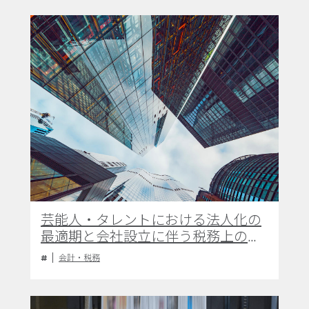
芸能人・タレントにおける法人化の
最適期と会社設立に伴う税務上のメ
リットについて
会計・税務