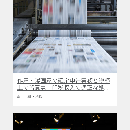
作家・漫画家の確定申告実務と税務
上の留意点｜印税収入の適正な処理
および経費計上の指針
会計・税務