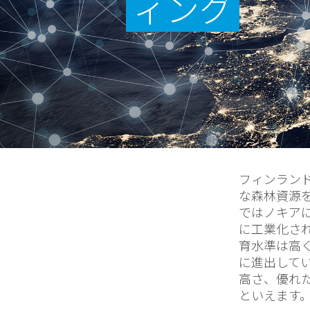
ィング
フィンラン
な森林資源
ではノキア
に工業化さ
育水準は高
に進出して
高さ、優れ
といえます