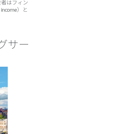
住者はフィン
ncome）と
グサー