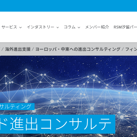
サービス
インダストリー
コラム
メンバー紹介
RSM汐留パ
/
/
/
グ
海外進出支援
ヨーロッパ・中東への進出コンサルティング
フィ
サルティング
ド進出コンサルテ