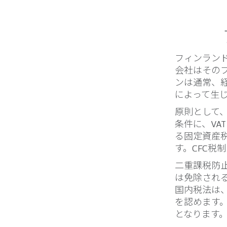
フィンラン
会社はその
ンは通常、
によって生
原則として
条件に、V
る固定資産税
す。CFC税
二重課税防
は免除され
国内税法は
を認めます
となります