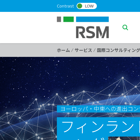
S
Contrast
LOW
k
i
p
S
t
e
o
a
c
/
/
ホーム
サービス
国際コンサルティン
o
r
n
c
t
h
e
n
t
ヨーロッパ・中東への進出コン
フィンラン