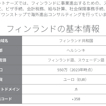
パートナーズでは、フィンランドに事業進出するための、
立、ビザ手続、会計税務、給与計算、社会保険事務手続
てワンストップで海外進出コンサルティングを行ってい
フィンランドの基本情報
地域名
フィンランド共和国
都
ヘルシンキ
言語
フィンランド語、スウェーデン語
口
550万（2023年時点）
貨
ユーロ（EUR）
ットドメイン
.fi
話コード
+358