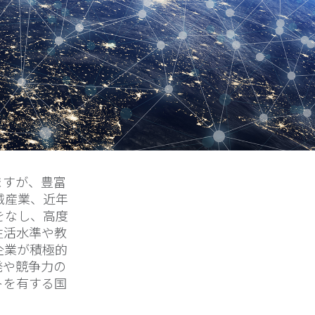
ますが、豊富
械産業、近年
をなし、高度
生活水準や教
企業が積極的
発や競争力の
トを有する国