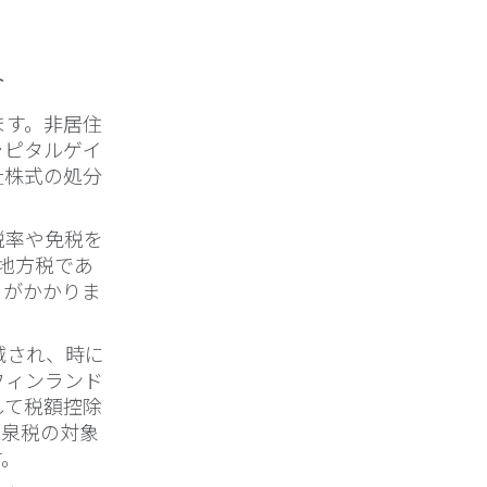
ト
ます。非居住
ャピタルゲイ
社株式の処分
税率や免税を
、地方税であ
x）がかかりま
減され、時に
フィンランド
して税額控除
源泉税の対象
す。