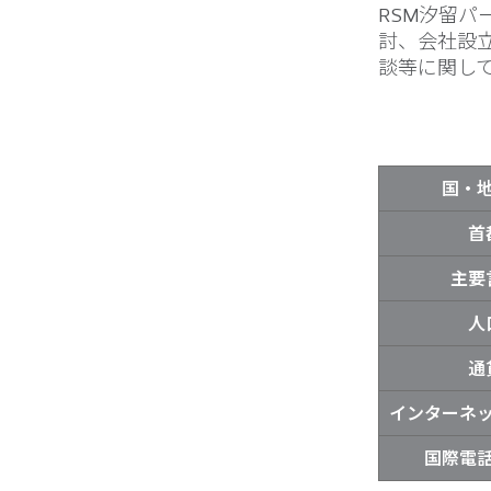
RSM汐留
討、会社設
談等に関し
国・
首
主要
人
通
インターネ
国際電