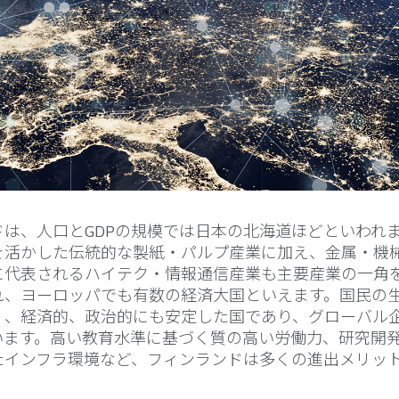
ドは、人口とGDPの規模では日本の北海道ほどといわれ
を活かした伝統的な製紙・パルプ産業に加え、金属・機
に代表されるハイテク・情報通信産業も主要産業の一角
れ、ヨーロッパでも有数の経済大国といえます。国民の
く、経済的、政治的にも安定した国であり、グローバル
います。高い教育水準に基づく質の高い労働力、研究開
たインフラ環境など、フィンランドは多くの進出メリッ
。