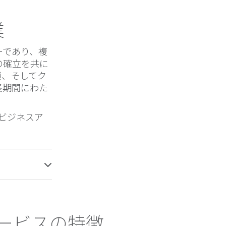
業
ーであり、複
の確立を共に
頼、そしてク
長期間にわた
及びビジネスア
ービスの特徴