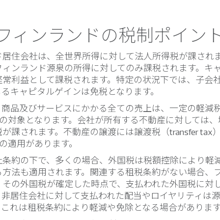
フィンランドの税制ポイン
ド居住会社は、全世界所得に対して法人所得税が課され
フィンランド源泉の所得に対してのみ課税されます。キ
経常利益として課税されます。特定の状況下では、子会
じるキャピタルゲインは免税となります。
、商品及びサービスにかかる全ての売上は、一定の軽減
ATの対象となります。会社が所有する不動産に対しては
が課されます。不動産の譲渡には譲渡税（transfer ta
制の適用があります。
止条約の下で、多くの場合、外国税は税額控除により軽
る方法も適用されます。関連する租税条約がない場合、
、その外国税が確定した時点で、支払われた外国税に対
。非居住会社に対して支払われた配当やロイヤリティは
。これは租税条約により軽減や免除となる場合がありま