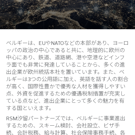
ベルギーは、EUやNATOなどの本部があり、ヨーロ
ッパの政治の中心であると共に、地理的に欧州の
中心にあり、鉄道、道路網、港や空港などインフ
ラ面でも非常に発達していることから、多くの進
出企業が欧州統括本社を置いています。また、ベ
ルギーは3つの公用語に加え、英語を話す人の割合
が高く、国際性豊かで優秀な人材を獲得しやすい
点、外資を促進するための優遇税制措置が充実し
ている点など、進出企業にとって多くの魅力を有
する国といえます。
RSM汐留パートナーズでは、ベルギーに事業進出
するための、スキーム検討、会社設立、ビザ手
続、会計税務、給与計算、社会保険事務手続、各