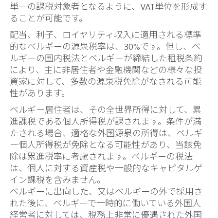
単一の課税対象者となるように、VAT単位を形成す
ることが可能です。
配当、利子、ロイヤリティ収入に適用される標準
的なベルギーの源泉税率は、30%です。但し、ベ
ルギーの国内税法とベルギーが締結した租税条約
により、主に非居住者や金融機関などの様々な投
資家に対して、多数の源泉税免除がなされる可能
性があります。
ベルギー居住者は、その全世界所得に対して、累
進課税である個人所得税が課されます。条件が満
たされる場合、適格な外国源泉の所得は、ベルギ
ー個人所得税が免除となる可能性があり、当該免
除は累進税率に考慮されます。ベルギーの税法
は、個人に対する資産税や一般的なキャピタルゲ
イン課税を含みません。
ベルギーに出向した、又はベルギーの外で採用さ
れた後に、ベルギーで一時的に働いている外国人
経営者に対しては、税務上非常に優遇された外国