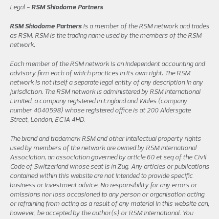
Legal -
RSM Shiodome Partners
RSM Shiodome Partners
is a member of the RSM network and trades
as RSM. RSM is the trading name used by the members of the RSM
network.
Each member of the RSM network is an independent accounting and
advisory firm each of which practices in its own right. The RSM
network is not itself a separate legal entity of any description in any
jurisdiction. The RSM network is administered by RSM International
Limited, a company registered in England and Wales (company
number 4040598) whose registered office is at 200 Aldersgate
Street, London, EC1A 4HD.
The brand and trademark RSM and other intellectual property rights
used by members of the network are owned by RSM International
Association, an association governed by article 60 et seq of the Civil
Code of Switzerland whose seat is in Zug. Any articles or publications
contained within this website are not intended to provide specific
business or investment advice. No responsibility for any errors or
omissions nor loss occasioned to any person or organisation acting
or refraining from acting as a result of any material in this website can,
however, be accepted by the author(s) or RSM International. You