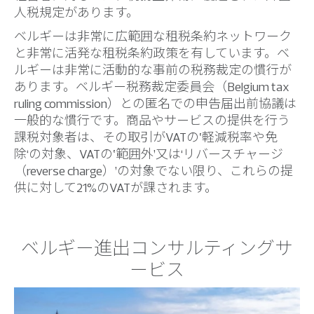
人税規定があります。
ベルギーは非常に広範囲な租税条約ネットワーク
と非常に活発な租税条約政策を有しています。ベ
ルギーは非常に活動的な事前の税務裁定の慣行が
あります。ベルギー税務裁定委員会（Belgium tax
ruling commission）との匿名での申告届出前協議は
一般的な慣行です。商品やサービスの提供を行う
課税対象者は、その取引がVATの‛軽減税率や免
除‘の対象、VATの‛範囲外’又は‘リバースチャージ
（reverse charge）’の対象でない限り、これらの提
供に対して21%のVATが課されます。
ベルギー進出コンサルティングサ
ービス