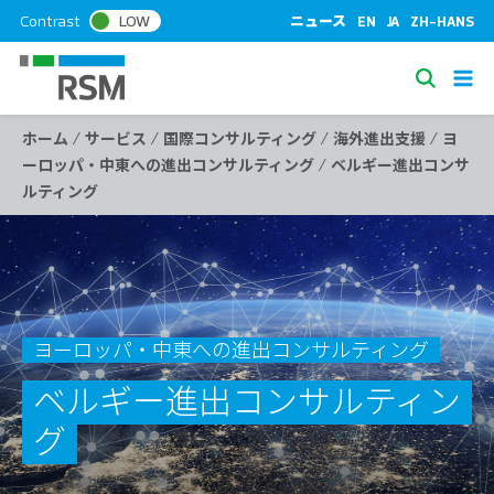
S
Contrast
LOW
ニュース
EN
JA
ZH-HANS
k
i
S
p
e
t
/
/
/
/
ホーム
サービス
国際コンサルティング
海外進出支援
ヨ
a
o
/
ーロッパ・中東への進出コンサルティング
ベルギー進出コンサ
c
r
ルティング
o
c
n
h
t
e
n
t
ヨーロッパ・中東への進出コンサルティング
ベルギー進出コンサルティン
グ