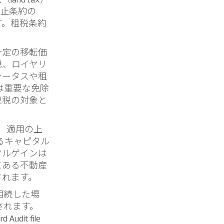
税防止条約の
す。租税条約
一定の移転価
息、ロイヤリ
テータスや租
は重要な免除
泉税の対象と
em）適用の上
るキャピタル
タルゲインは
にある不動産
されます。
相続した場
されます。
it file