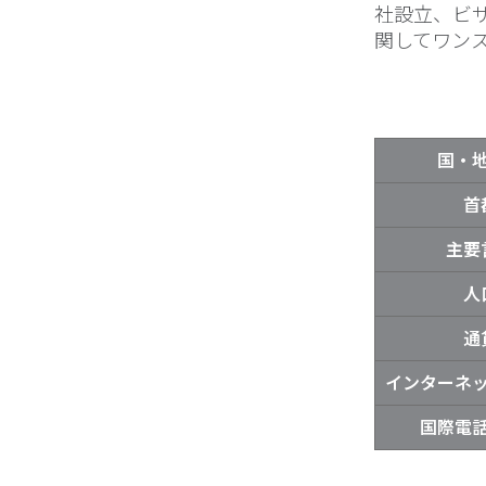
社設立、ビ
関してワン
国・
首
主要
人
通
インターネ
国際電