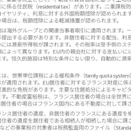
係る住民税（residential tax）があります。二重課
ロイヤリティ、利息に対する外国税額控除が認められま
い場合は、税額控除による軽減措置が認められます。
制は海外グループとの関連当事者取引に適用されます。
年提出する必要があります。非居住者に対する配当、利
いには源泉所得税が課されます。その税率は受手側のス
項によって異なります。EU内の親会社に対する支払いに
ます。恒久的施設は特別な条件にない限り、自動的に源
、世帯単位課税による緩和条件（family quota syst
率が適用されます。EU居住者に対するフランス財産に係
累進的な免税があります。主要な住居処分によるキャピ
ます。不動産富裕税は、フランス居住者の場合は全世界
非居住者の場合はフランス国内にある不動産に対して課
ランス居住者の遺産、非居住者のフランスにある遺産を
居住者の遺産を居住者である相続人が相続した場合に課
などの事業税の対象者は税務監査用のファイル（Standard Aud