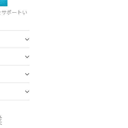
をサポートい
業