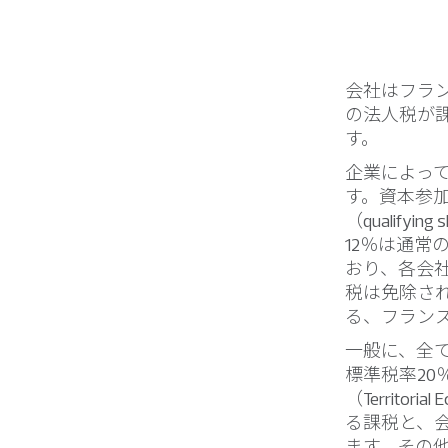
会社はフラ
の法人税が
す。
企業によっ
す。資本参加免税
（qualif
12％は通
おり、各会
税は免除さ
る、フラン
一般に、全
標準税率20
（Territo
る課税と、
ます。その他