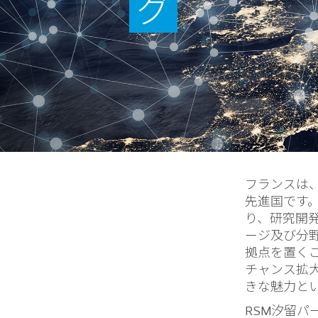
グ
フランスは、
先進国です
り、研究開
ージ及び分
拠点を置く
チャンス拡
きな魅力と
RSM汐留