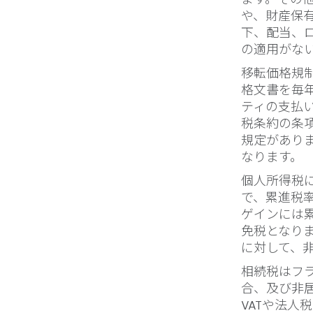
や、財産保有に
下、配当、
の適用がな
移転価格規
格文書を毎
ティの支払
税条約の条
規定があり
なります。
個人所得税には
で、累進税
ゲインには
免税となり
に対して、
相続税はフ
合、及び非
VATや法人税