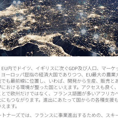
EU内でドイツ、イギリスに次ぐGDP及び人口、マーケ
。ヨーロッパ屈指の経済大国でありつつ、EU最大の農業
発でも最前線に位置し、いわば、開発から生産、販売と
野における環境が整った国といえます。アクセスも良く
ことで欧州だけではなく、フランス語圏が多いアフリカ
大にもつながります。進出にあたって国からの各種支援
いえます。
パートナーズでは、フランスに事業進出するための、スキ