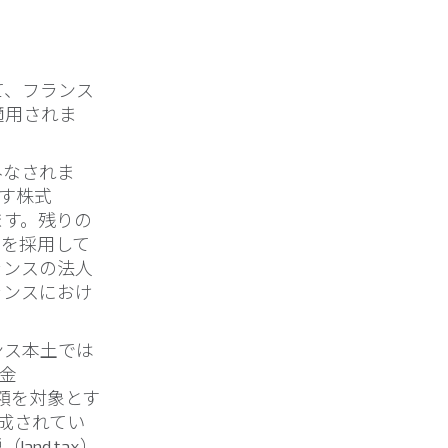
て、フランス
適用されま
みなされま
満たす株式
ります。残りの
義を採用して
ランスの法人
ランスにおけ
ンス本土では
出金
の評価額を対象とす
成されてい
nd tax）