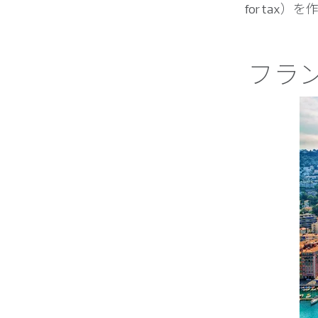
for tax
フラ