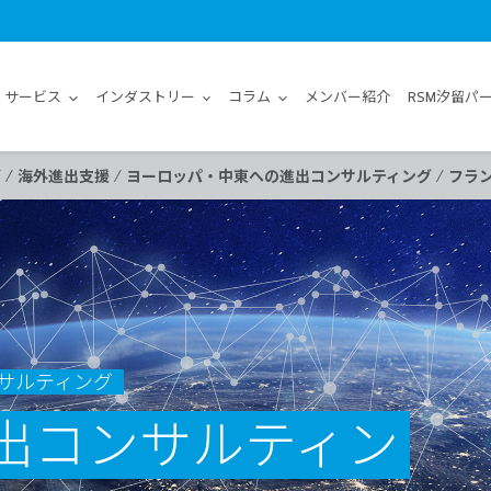
サービス
インダストリー
コラム
メンバー紹介
RSM汐留パ
/
/
/
グ
海外進出支援
ヨーロッパ・中東への進出コンサルティング
フラ
サルティング
出コンサルティン