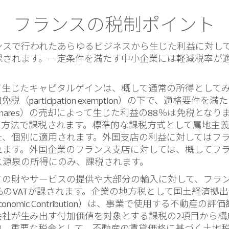
フランスの税制ポイント
ンスで行われたあらゆるビジネスから生じた利益に対し
課されます。一定条件を満たす中小企業には軽減税率が
て生じたキャピタルゲインは、概して通常の所得として
（participation exemption）の下で、適格要件を
ying shares）の売却によって生じた利益の88％は免税とな
常の方法で課税されます。標準的な課税方式として属地主
社、個別に適用されます。外国支店の利益に対してはフ
れます。外国企業のフランス支店に対しては、概してフ
ス源泉の所得にのみ、課税されます。
ての財やサービスの提供や大部分の輸入に対して、フラ
％のVATが課されます。企業の地方税として国土経済拠
rial Economic Contribution）は、事業で使用する不動産
会社が生み出す付加価値を対象とする課税の2項目から構
、重要な税金として、不動産の賃貸価格に基づく土地税（la