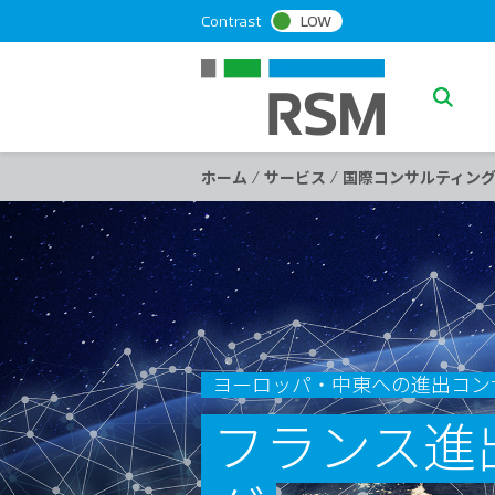
S
Contrast
LOW
k
i
p
S
t
e
o
a
c
/
/
ホーム
サービス
国際コンサルティン
o
r
n
c
t
h
e
n
t
ヨーロッパ・中東への進出コン
フランス進