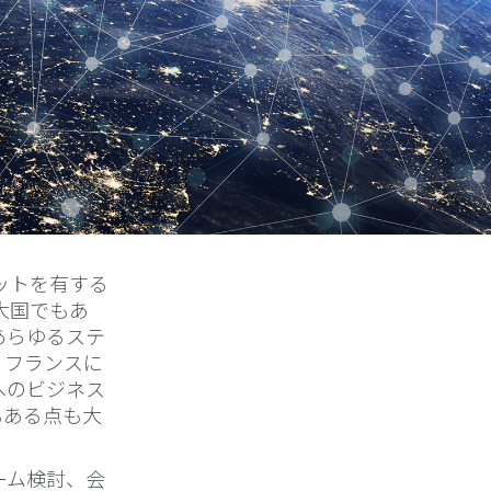
ットを有する
大国でもあ
あらゆるステ
、フランスに
へのビジネス
もある点も大
ーム検討、会