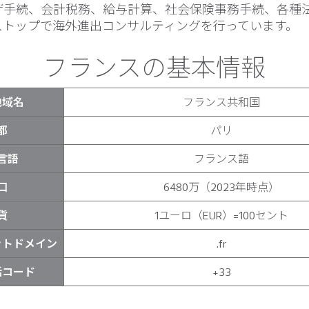
ザ手続、会計税務、給与計算、社会保険事務手続、各種
ストップで海外進出コンサルティングを行っています。
フランスの基本情報
地域名
フランス共和国
都
パリ
言語
フランス語
口
6480万（2023年時点）
貨
1ユーロ（EUR）=100セント
ットドメイン
.fr
話コード
+33