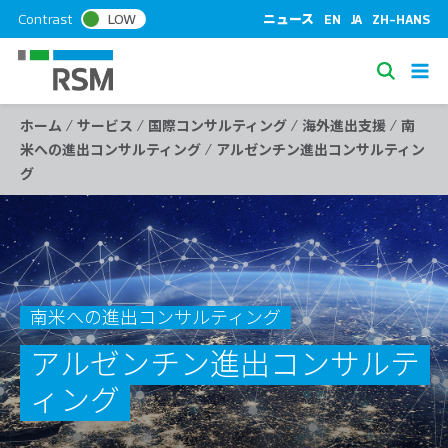
S
Contrast
LOW
ニュース
EN
JA
ZH-HANS
k
i
S
p
e
t
/
/
/
/
ホーム
サービス
国際コンサルティング
海外進出支援
南
a
o
/
米への進出コンサルティング
アルゼンチン進出コンサルティン
c
r
グ
o
c
n
h
t
e
n
t
南米への進出コンサルティング
アルゼンチン進出コンサルテ
ィング