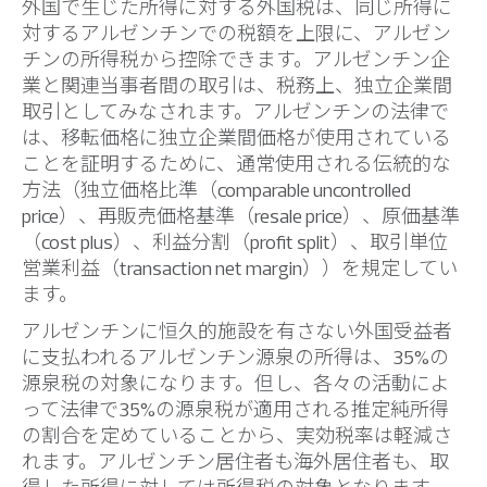
外国で生じた所得に対する外国税は、同じ所得に
対するアルゼンチンでの税額を上限に、アルゼン
チンの所得税から控除できます。アルゼンチン企
業と関連当事者間の取引は、税務上、独立企業間
取引としてみなされます。アルゼンチンの法律で
は、移転価格に独立企業間価格が使用されている
ことを証明するために、通常使用される伝統的な
方法（独立価格比準（comparable uncontrolled
price）、再販売価格基準（resale price）、原価基準
（cost plus）、利益分割（profit split）、取引単位
営業利益（transaction net margin））を規定してい
ます。
アルゼンチンに恒久的施設を有さない外国受益者
に支払われるアルゼンチン源泉の所得は、35%の
源泉税の対象になります。但し、各々の活動によ
って法律で35%の源泉税が適用される推定純所得
の割合を定めていることから、実効税率は軽減さ
れます。アルゼンチン居住者も海外居住者も、取