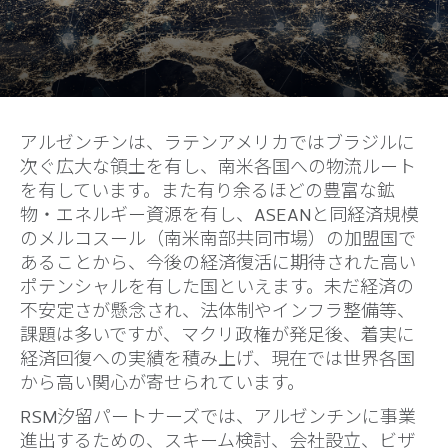
アルゼンチンは、ラテンアメリカではブラジルに
次ぐ広大な領土を有し、南米各国への物流ルート
を有しています。また有り余るほどの豊富な鉱
物・エネルギー資源を有し、ASEANと同経済規模
のメルコスール（南米南部共同市場）の加盟国で
あることから、今後の経済復活に期待された高い
ポテンシャルを有した国といえます。未だ経済の
不安定さが懸念され、法体制やインフラ整備等、
課題は多いですが、マクリ政権が発足後、着実に
経済回復への実績を積み上げ、現在では世界各国
から高い関心が寄せられています。
RSM汐留パートナーズでは、アルゼンチンに事業
進出するための、スキーム検討、会社設立、ビザ