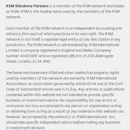
RSM Shiodome Partners
is a member of the RSM network and trades
as RSM. RSM is the trading name used by the members of the RSM
network.
Each member of the RSM network is an independent accounting and
advisory firm each of which practices in its own right. The RSM
network is not itself a separate legal entity of any description in any
jurisdiction. The RSM network is administered by RSM International
Limited, a company registered in England and Wales (company
number 4040598) whose registered office is at 200 Aldersgate
Street, London, EC1A 4HD.
The brand and trademark RSM and other intellectual property rights
used by members of the network are owned by RSM International
Association, an association governed by article 60 et seq of the Civil
Code of Switzerland whose seat is in Zug. Any articles or publications
contained within this website are not intended to provide specific
business or investment advice. No responsibility for any errors or
omissions nor loss occasioned to any person or organisation acting
or refraining from acting as a result of any material in this website can,
however, be accepted by the author(s) or RSM International. You
should take specific independent advice before making any business
or investment decision.