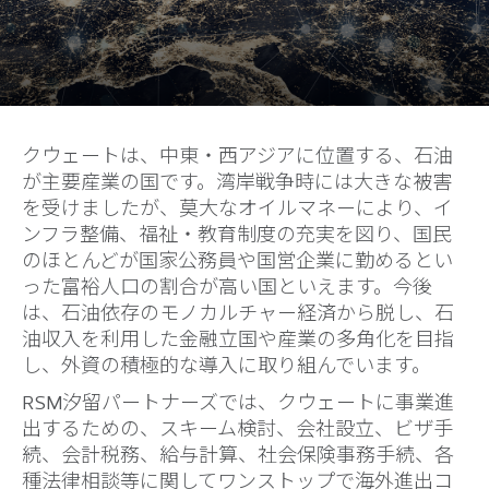
クウェートは、中東・西アジアに位置する、石油
が主要産業の国です。湾岸戦争時には大きな被害
を受けましたが、莫大なオイルマネーにより、イ
ンフラ整備、福祉・教育制度の充実を図り、国民
のほとんどが国家公務員や国営企業に勤めるとい
った富裕人口の割合が高い国といえます。今後
は、石油依存のモノカルチャー経済から脱し、石
油収入を利用した金融立国や産業の多角化を目指
し、外資の積極的な導入に取り組んでいます。
RSM汐留パートナーズでは、クウェートに事業進
出するための、スキーム検討、会社設立、ビザ手
続、会計税務、給与計算、社会保険事務手続、各
種法律相談等に関してワンストップで海外進出コ