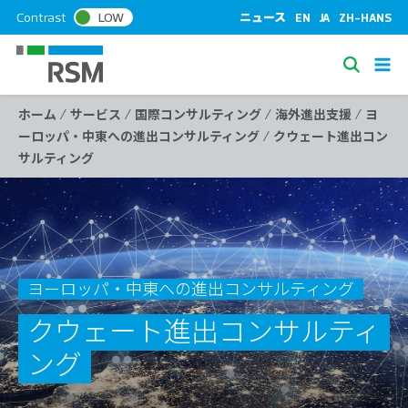
S
Contrast
LOW
ニュース
EN
JA
ZH-HANS
k
i
S
p
e
t
/
/
/
/
ホーム
サービス
国際コンサルティング
海外進出支援
ヨ
a
o
/
ーロッパ・中東への進出コンサルティング
クウェート進出コン
c
r
サルティング
o
c
n
h
t
e
n
t
ヨーロッパ・中東への進出コンサルティング
クウェート進出コンサルティ
ング