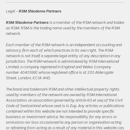
Legal -
RSM Shiodome Partners
RSM Shiodome Partners
is a member of the RSM network and trades
as RSM. RSM is the trading name used by the members of the RSM
network.
Each member of the RSM network is an independent accounting and
advisory firm each of which practices in its own right. The RSM
network is not itself a separate legal entity of any description in any
jurisdiction. The RSM network is administered by RSM International
Limited, a company registered in England and Wales (company
number 4040598) whose registered office is at 200 Aldersgate
Street, London, EC1A 4HD.
The brand and trademark RSM and other intellectual property rights
used by members of the network are owned by RSM International
Association, an association governed by article 60 et seq of the Civil
Code of Switzerland whose seat is in Zug. Any articles or publications
contained within this website are not intended to provide specific
business or investment advice. No responsibility for any errors or
omissions nor loss occasioned to any person or organisation acting
or refraining from acting as a result of any material in this website can,