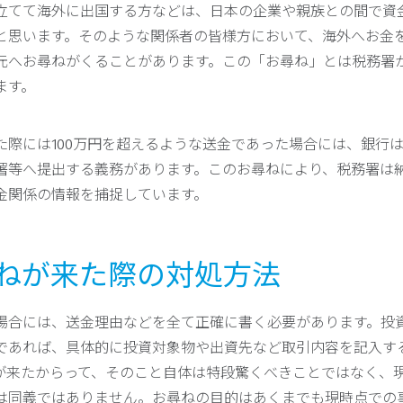
立てて海外に出国する方などは、日本の企業や親族との間で資
と思います。そのような関係者の皆様方において、海外へお金
元へお尋ねがくることがあります。この「お尋ね」とは税務署
ます。
た際には100万円を超えるような送金であった場合には、銀行
署等へ提出する義務があります。このお尋ねにより、税務署は
金関係の情報を捕捉しています。
お尋ねが来た際の対処方法
場合には、送金理由などを全て正確に書く必要があります。投
であれば、具体的に投資対象物や出資先など取引内容を記入す
が来たからって、そのこと自体は特段驚くべきことではなく、
は同義ではありません。お尋ねの目的はあくまでも現時点での