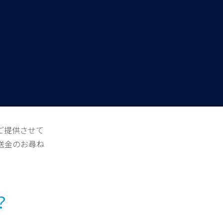
ご提供させて
送金のお尋ね
？