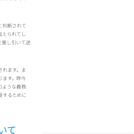
と判断されて
加えられてし
を差し引いて送
されます。ま
ります。昨今
のような義務
捉するために
いて