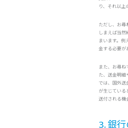
り、それ以上
ただし、お尋
しまえば当然
まいます。例
金する必要が
また、お尋ね
た、送金明細
では、国外送
が生じている
送付される機
3. 