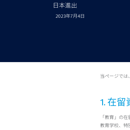
日本進出
2023年7月4日
当ページでは
1. 
「教育」の在
教育学校、特