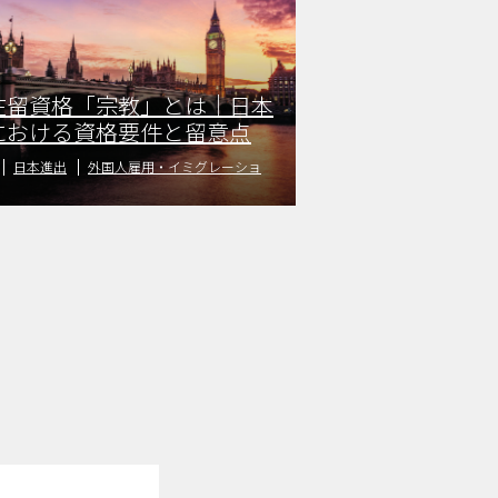
在留資格「宗教」とは｜日本
における資格要件と留意点
日本進出
外国人雇用・イミグレーショ