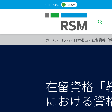
S
Contrast
LOW
k
i
p
S
t
e
o
a
c
/
/
/
ホーム
コラム
日本進出
在留資格「
o
r
n
c
t
h
e
n
t
在留資格「
における資