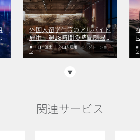
目
外国人留学生等のアルバイト
進
雇用｜週28時間の時間制限
と留意点
ョ
日本進出
外国人雇用・イミグレーショ
ン
ン
関連サービス