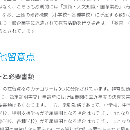
はなく、こちらも原則的には「技術・人文知識・国際業務」が
。なお、上述の教育機関（小学校～各種学校）に所属する教師
より一般企業等に派遣されて教育活動を行う場合は、「教育」
るとされています。
の他留意点
ーと必要書類
」の在留資格のカテゴリーは3つに分類されています。非常勤
なり、認定証明書交付申請時には所属機関の直近年度の決算文
要書類は多くなります。一方、常勤勤務であって、小学校、中
学校、特別支援学校が所属機関となる場合はカテゴリー1となり
修学校、各種学校）が所属機関となる場合はカテゴリー2とな
属機関の事業内容を明らかにする資料が原則不要であるなど最