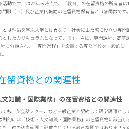
活動です。2022年末時点で、「教育」の在留資格の所有者は13
専門職（ロ）及び企業内転勤の在留資格保有者とほぼ同数です
」とは理論を学ぶ大学とは異なり、社会に出た際に役立つ専門
心としたカリキュラムとなっています。主に、専門課程、高等
過程に分類され、「専門過程」を設置する専修学校を一般的に
す。
他の在留資格との関連性
人文知識・国際業務」の在留資格との関連性
っても、英会話スクールなど一般企業と契約して語学講師とし
原則的には「技術・人文知識・国際業務」の在留資格に該当し
ても上述の該当範囲に記載されている教育機関ではありません