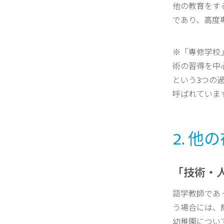
他の教育をする
であり、高度
※「専修学校
術の習得を中
という3つの
呼ばれていま
2. 
「技術・
語学教師であ
う場合には、
幼稚園につい