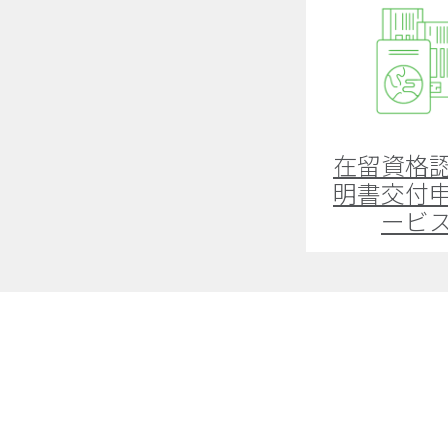
在留資格
明書交付
ービ