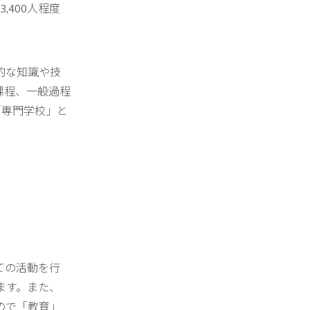
,400人程度
。
的な知識や技
課程、一般過程
「専門学校」と
ての活動を行
ます。また、
ので「教育」