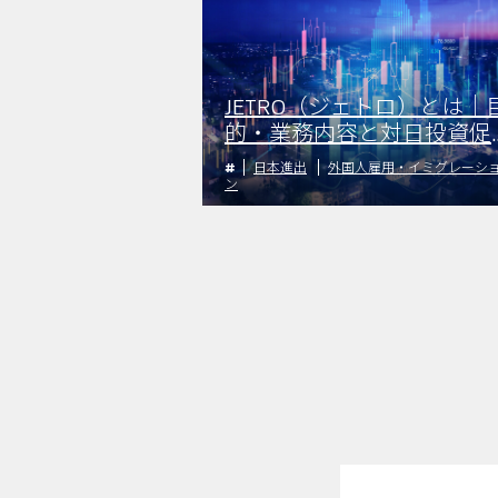
JETRO（ジェトロ）とは｜
的・業務内容と対日投資促
のための活動
日本進出
外国人雇用・イミグレーシ
ン