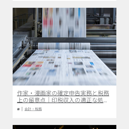
作家・漫画家の確定申告実務と税務
上の留意点｜印税収入の適正な処理
および経費計上の指針
会計・税務