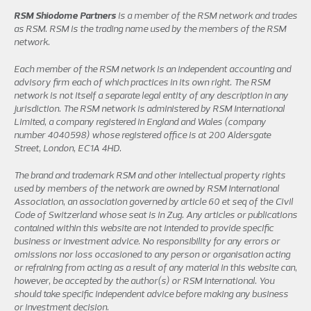
RSM Shiodome Partners
is a member of the RSM network and trades
as RSM. RSM is the trading name used by the members of the RSM
network.
Each member of the RSM network is an independent accounting and
advisory firm each of which practices in its own right. The RSM
network is not itself a separate legal entity of any description in any
jurisdiction. The RSM network is administered by RSM International
Limited, a company registered in England and Wales (company
number 4040598) whose registered office is at 200 Aldersgate
Street, London, EC1A 4HD.
The brand and trademark RSM and other intellectual property rights
used by members of the network are owned by RSM International
Association, an association governed by article 60 et seq of the Civil
Code of Switzerland whose seat is in Zug. Any articles or publications
contained within this website are not intended to provide specific
business or investment advice. No responsibility for any errors or
omissions nor loss occasioned to any person or organisation acting
or refraining from acting as a result of any material in this website can,
however, be accepted by the author(s) or RSM International. You
should take specific independent advice before making any business
or investment decision.