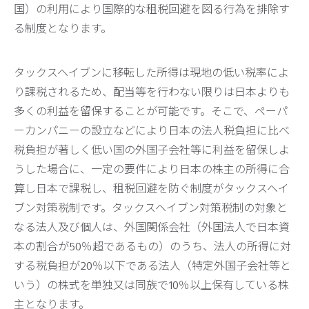
国）の利用により国際的な租税回避を図る行為を排除す
る制度となります。
タックスヘイブンに移転した所得は現地の低い税率によ
り課税されるため、配当等を行わない限りは日本よりも
多くの利益を留保することが可能です。そこで、ペーパ
ーカンパニーの設立などにより日本の法人税負担に比べ
税負担が著しく低い国の外国子会社等に利益を留保しよ
うした場合に、一定の要件により日本の株主の所得に合
算し日本で課税し、租税回避を防ぐ制度がタックスヘイ
ブン対策税制です。タックスヘイブン対策税制の対象と
なる法人及び個人は、外国関係会社（外国法人で日本資
本の割合が50％超であるもの）のうち、法人の所得に対
する税負担が20％以下である法人（特定外国子会社等と
いう）の株式を単独又は同族で10％以上保有している株
主となります。