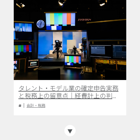
タレント・モデル業の確定申告実務
と税務上の留意点｜経費計上の判断
基準と適正な申告手続き
会計・税務