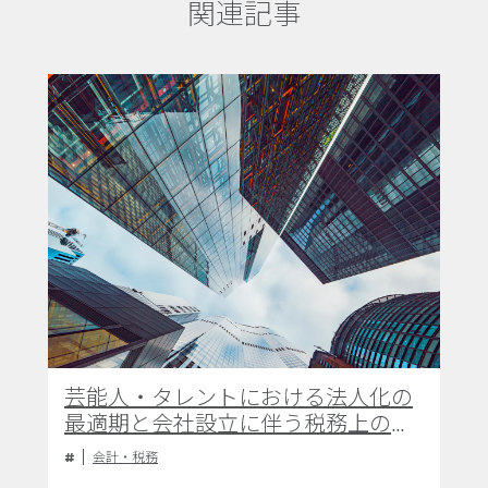
関連記事
芸能人・タレントにおける法人化の
最適期と会社設立に伴う税務上のメ
リットについて
会計・税務