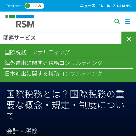
S
Contrast
LOW
ニュース
EN
JA
ZH-HANS
k
i
S
p
e
t
関連サービス
/
/
/
ホーム
コラム
会計・税務
国際税務とは？国際税務の重要
a
o
な概念・規定・制度について
c
r
国際税務コンサルティング
o
c
n
海外進出に関する税務コンサルティング
h
t
日本進出に関する税務コンサルティング
e
n
t
国際税務とは？国際税務の重
要な概念・規定・制度につい
て
会計・税務