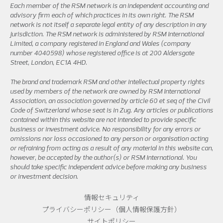
Each member of the RSM network is an independent accounting and
advisory firm each of which practices in its own right. The RSM
network is not itself a separate legal entity of any description in any
jurisdiction. The RSM network is administered by RSM International
Limited, a company registered in England and Wales (company
number 4040598) whose registered office is at 200 Aldersgate
Street, London, EC1A 4HD.
The brand and trademark RSM and other intellectual property rights
used by members of the network are owned by RSM International
Association, an association governed by article 60 et seq of the Civil
Code of Switzerland whose seat is in Zug. Any articles or publications
contained within this website are not intended to provide specific
business or investment advice. No responsibility for any errors or
omissions nor loss occasioned to any person or organisation acting
or refraining from acting as a result of any material in this website can,
however, be accepted by the author(s) or RSM International. You
should take specific independent advice before making any business
or investment decision.
情報セキュリティ
プライバシーポリシー（個人情報保護方針）
サイトポリシー