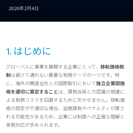
2026年2月4日
1. はじめに
グローバルに事業を展開する企業にとって、
移転価格税
制
は避けて通れない重要な税務テーマの一つです。特
に、海外の関連会社との国際取引において
独立企業間価
格を適切に算定すること
は、課税当局との認識の相違に
よる税務リスクを回避するために欠かせません。移転価
格の設定が不適切な場合、追徴課税やペナルティが課さ
れる可能性があるため、企業には制度への正確な理解と
実務対応が求められます。