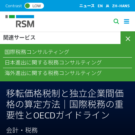
S
Contrast
LOW
ニュース
EN
JA
ZH-HANS
k
i
S
p
e
t
関連サービス
/
/
/
ホーム
コラム
会計・税務
移転価格税制と独立企業間価格
a
o
の算定方法｜国際税務の重要性とOECDガイドライン
c
r
国際税務コンサルティング
o
c
n
日本進出に関する税務コンサルティング
h
t
海外進出に関する税務コンサルティング
e
n
t
移転価格税制と独立企業間価
格の算定方法｜国際税務の重
要性とOECDガイドライン
会計・税務