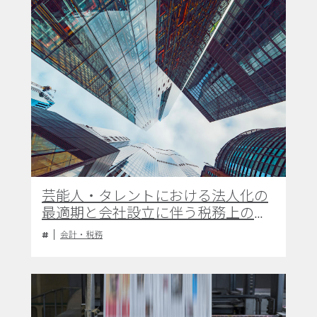
芸能人・タレントにおける法人化の
最適期と会社設立に伴う税務上のメ
リットについて
会計・税務