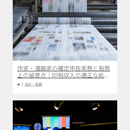
作家・漫画家の確定申告実務と税務
上の留意点｜印税収入の適正な処理
および経費計上の指針
会計・税務