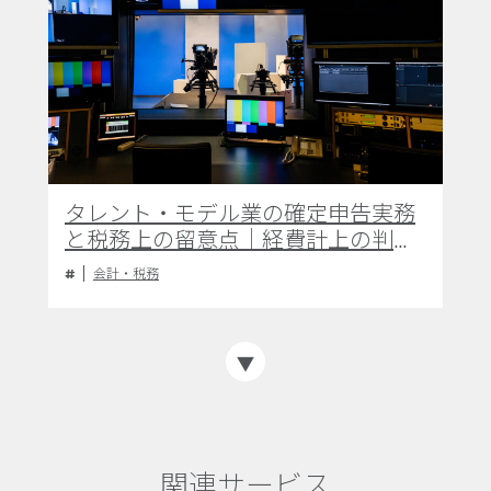
タレント・モデル業の確定申告実務
と税務上の留意点｜経費計上の判断
基準と適正な申告手続き
会計・税務
関連サービス