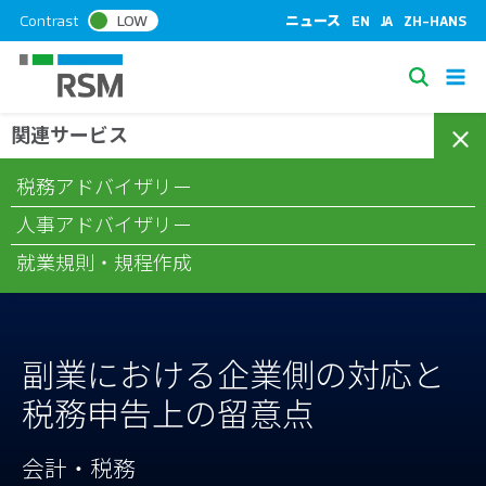
S
Contrast
LOW
ニュース
EN
JA
ZH-HANS
k
i
S
p
e
t
関連サービス
/
/
/
ホーム
コラム
会計・税務
副業における企業側の対応と税
a
o
務申告上の留意点
c
r
税務アドバイザリー
o
c
n
人事アドバイザリー
h
t
就業規則・規程作成
e
n
t
副業における企業側の対応と
税務申告上の留意点
会計・税務