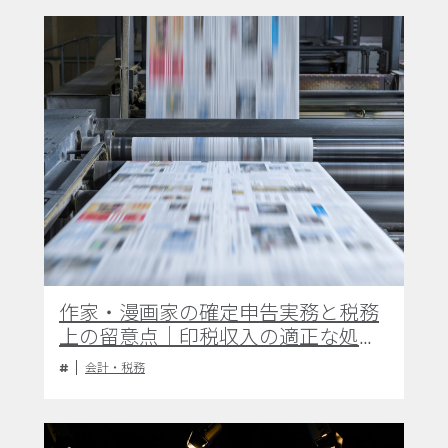
作家・漫画家の確定申告実務と税務
上の留意点｜印税収入の適正な処理
および経費計上の指針
会計・税務