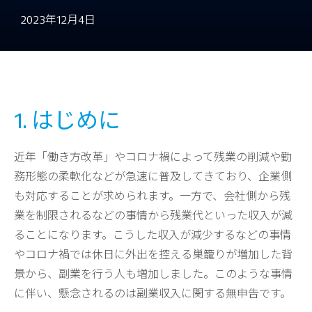
2023年12月4日
1. はじめに
近年「働き方改革」やコロナ禍によって残業の削減や勤
務形態の柔軟化などが急速に普及してきており、企業側
も対応することが求められます。一方で、会社側から残
業を制限されるなどの事情から残業代といった収入が減
ることになります。こうした収入が減少するなどの事情
やコロナ禍では休日に外出を控える巣籠りが増加した背
景から、副業を行う人も増加しました。このような事情
に伴い、懸念されるのは副業収入に関する無申告です。