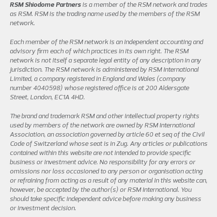
RSM Shiodome Partners
is a member of the RSM network and trades
as RSM. RSM is the trading name used by the members of the RSM
network.
Each member of the RSM network is an independent accounting and
advisory firm each of which practices in its own right. The RSM
network is not itself a separate legal entity of any description in any
jurisdiction. The RSM network is administered by RSM International
Limited, a company registered in England and Wales (company
number 4040598) whose registered office is at 200 Aldersgate
Street, London, EC1A 4HD.
The brand and trademark RSM and other intellectual property rights
used by members of the network are owned by RSM International
Association, an association governed by article 60 et seq of the Civil
Code of Switzerland whose seat is in Zug. Any articles or publications
contained within this website are not intended to provide specific
business or investment advice. No responsibility for any errors or
omissions nor loss occasioned to any person or organisation acting
or refraining from acting as a result of any material in this website can,
however, be accepted by the author(s) or RSM International. You
should take specific independent advice before making any business
or investment decision.