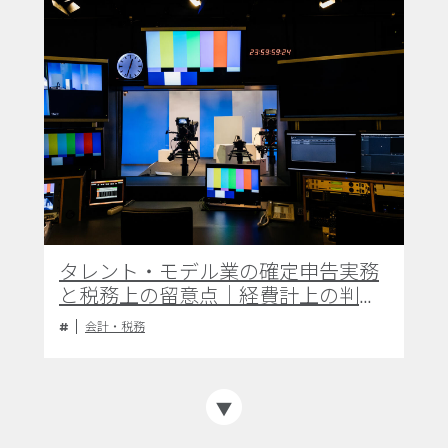
タレント・モデル業の確定申告実務
と税務上の留意点｜経費計上の判断
基準と適正な申告手続き
会計・税務