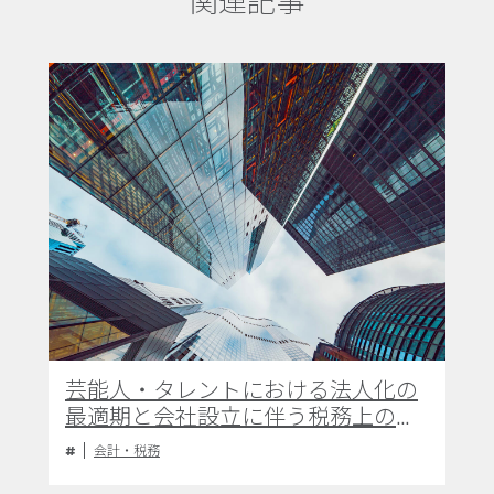
関連記事
芸能人・タレントにおける法人化の
最適期と会社設立に伴う税務上のメ
リットについて
会計・税務