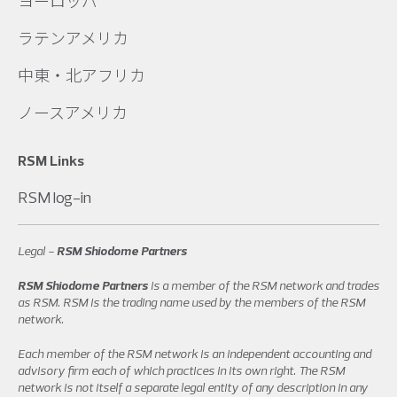
ヨーロッパ
ラテンアメリカ
中東・北アフリカ
ノースアメリカ
RSM Links
RSM log-in
Legal -
RSM Shiodome Partners
RSM Shiodome Partners
is a member of the RSM network and trades
as RSM. RSM is the trading name used by the members of the RSM
network.
Each member of the RSM network is an independent accounting and
advisory firm each of which practices in its own right. The RSM
network is not itself a separate legal entity of any description in any