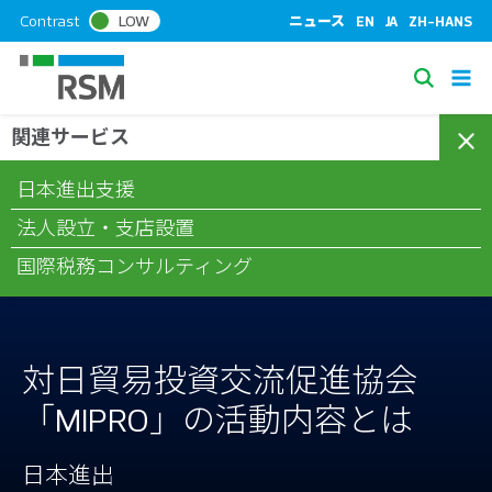
S
Contrast
LOW
ニュース
EN
JA
ZH-HANS
k
i
S
p
e
t
関連サービス
/
/
/
ホーム
コラム
日本進出
対日貿易投資交流促進協会
a
o
「MIPRO」の活動内容とは
c
r
日本進出支援
o
c
n
法人設立・支店設置
h
t
国際税務コンサルティング
e
n
t
対日貿易投資交流促進協会
「MIPRO」の活動内容とは
日本進出