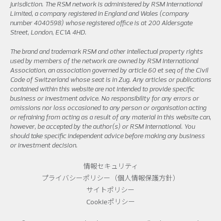
jurisdiction. The RSM network is administered by RSM International
Limited, a company registered in England and Wales (company
number 4040598) whose registered office is at 200 Aldersgate
Street, London, EC1A 4HD.
The brand and trademark RSM and other intellectual property rights
used by members of the network are owned by RSM International
Association, an association governed by article 60 et seq of the Civil
Code of Switzerland whose seat is in Zug. Any articles or publications
contained within this website are not intended to provide specific
business or investment advice. No responsibility for any errors or
omissions nor loss occasioned to any person or organisation acting
or refraining from acting as a result of any material in this website can,
however, be accepted by the author(s) or RSM International. You
should take specific independent advice before making any business
or investment decision.
情報セキュリティ
プライバシーポリシー（個人情報保護方針）
サイトポリシー
Cookieポリシー