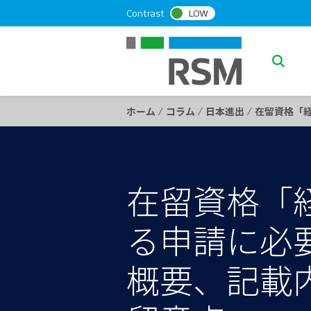
S
Contrast
LOW
k
i
p
S
t
e
o
a
c
/
/
/
ホーム
コラム
日本進出
在留資格「
o
r
n
c
t
h
e
在留資格「
n
t
る申請に必
概要、記載