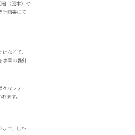
明書（謄本）や
業計画書にて
ではなくて、
る事業の羅針
様々なフォー
われます。
ります。しか