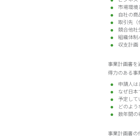
市場環境
自社の商
取引先（
競合他社
組織体制
収支計画
事業計画書を
得力のある事
申請人は
なぜ日本
予定して
どのよう
数年間の
事業計画書の