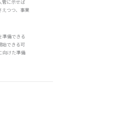
入管に示せば
さえつつ、事業
を準備できる
開始できる可
に向けた準備