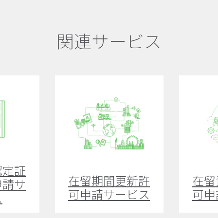
関連サービス
認定証
在留期間更新許
在留
申請サ
可申請サービス
可申
ス