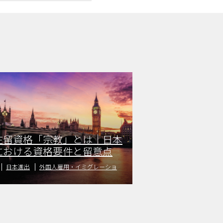
在留資格「宗教」とは｜日本
における資格要件と留意点
日本進出
外国人雇用・イミグレーショ