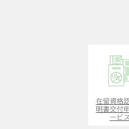
在留資格
明書交付
ービ