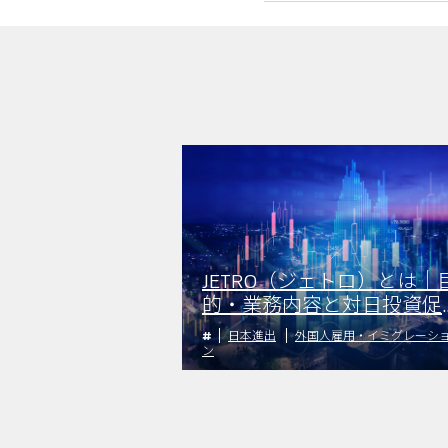
JETRO（ジェトロ）とは｜
的・業務内容と対日投資促
のための活動
日本進出
外国人雇用・イミグレーシ
ン