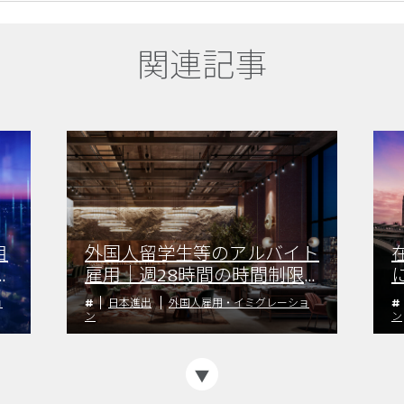
関連記事
目
外国人留学生等のアルバイト
進
雇用｜週28時間の時間制限
と留意点
ョ
日本進出
外国人雇用・イミグレーショ
ン
ン