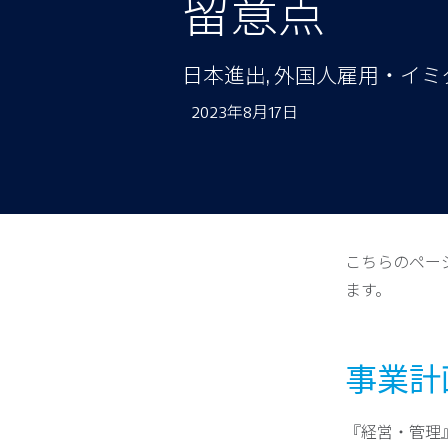
留意点
日本進出, 外国人雇用・イ
2023年8月17日
こちらのペー
ます。
事業計
『経営・管理