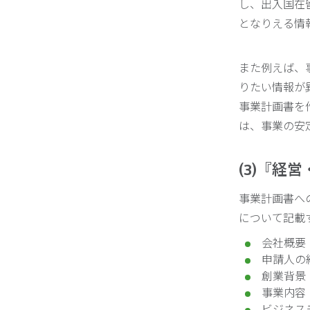
し、出入国在
となりえる情
また例えば、
りたい情報が
事業計画書を
は、事業の安
(3)『経
事業計画書へ
について記載
会社概要
申請人の
創業背景
事業内容
ビジネス