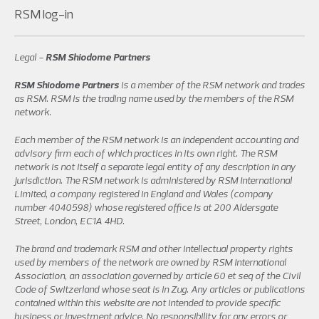
RSM log-in
Legal -
RSM Shiodome Partners
RSM Shiodome Partners
is a member of the RSM network and trades
as RSM. RSM is the trading name used by the members of the RSM
network.
Each member of the RSM network is an independent accounting and
advisory firm each of which practices in its own right. The RSM
network is not itself a separate legal entity of any description in any
jurisdiction. The RSM network is administered by RSM International
Limited, a company registered in England and Wales (company
number 4040598) whose registered office is at 200 Aldersgate
Street, London, EC1A 4HD.
The brand and trademark RSM and other intellectual property rights
used by members of the network are owned by RSM International
Association, an association governed by article 60 et seq of the Civil
Code of Switzerland whose seat is in Zug. Any articles or publications
contained within this website are not intended to provide specific
business or investment advice. No responsibility for any errors or