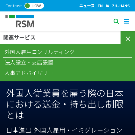
S
Contrast
LOW
ニュース
EN
JA
ZH-HANS
k
i
S
p
e
t
関連サービス
/
/
/
ホーム
コラム
日本進出
外国人従業員を雇う際の日本にお
a
o
ける送金・持ち出し制限とは
c
r
外国人雇用コンサルティング
o
c
n
法人設立・支店設置
h
t
人事アドバイザリー
e
n
t
外国人従業員を雇う際の日本
における送金・持ち出し制限
とは
日本進出, 外国人雇用・イミグレーション